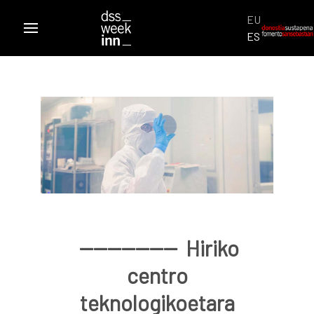
Hautatu hizkuntz
EU
ES
-------------- Hiriko
centro
teknologikoetara