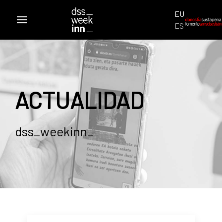
Seleccione su id
EU
ES
ACTUALIDAD
dss_weekinn_